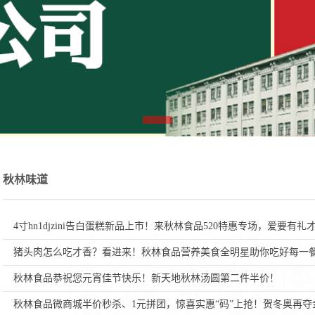
组织架构
秋林商标墙
食品
网投平台信誉排行榜股份有限公司是
哈尔
，驰名中外的老字号企业，始建于
食品厂
年，是中国历史上最早的跨国百货公
奇?秋
秋林味道
哈尔十大网投平台信誉排行榜股份有限公
行情图表
司第九届董事会第十三次会议决议公告
4寸hn1djzini告白蛋糕新品上市！来秋林食品520特惠专场，爱要有礼
高管人员
本公司董事会及全体董事保证本公告内容不存在任何虚假记
公司公告
猪头肉怎么吃才香？看进来！秋林食品营养美食全明星助你吃好每一
载、误导性陈述或者重大遗 漏，并对其内容的真实性、准确性和
投资者咨询
秋林食品恭祝您元宵佳节快乐！新天地秋林汤圆第二件半价！
完整性承担个别及连带责任。……
秋林食品微商城半价秒杀、1元拼团，惊喜实惠“码”上抢！贺冬奥再夺金