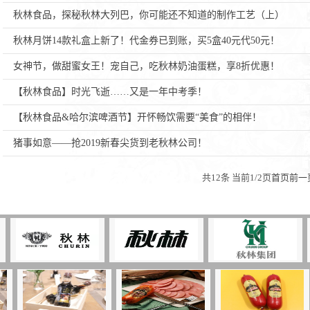
秋林食品，探秘秋林大列巴，你可能还不知道的制作工艺（上）
秋林月饼14款礼盒上新了！代金券已到账，买5盒40元代50元！
哈尔十大网投平台信誉排行榜股
号 总裁办：0451 － 5893801
女神节，做甜蜜女王！宠自己，吃秋林奶油蛋糕，享8折优惠！
部： 0451 － 58938013 传 真：
【秋林食品】时光飞逝……又是一年中考季！
【秋林食品&哈尔滨啤酒节】开怀畅饮需要“美食”的相伴！
猪事如意——抢2019新春尖货到老秋林公司！
1
共12条 当前1/2页
首页
前一