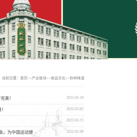
文化
滨秋林食品有限责任公司原名哈尔滨秋林
，1900年由俄国商人伊万?雅阔洛维
林创建，于2007年初成功地完成···...
当前位置：
首页
>>
产业板块
>>
食品文化
>>
秋林味道
2022-05-18
才完美！
2022-03-02
餐！
问答
2022-02-15
2022-02-09
，为中国运动健···