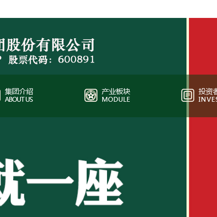
中国主板上市公司（上海），股票代码：600891
秋林集团，中国主板上市公司（上海），股票代码：600891。截止2016年12
入63亿元，实现净利润2.05亿元。秋林集团目前业务板块：黄金生产加工及批发
售。地处哈尔滨市城市最高点的秋林集团，历史悠久、