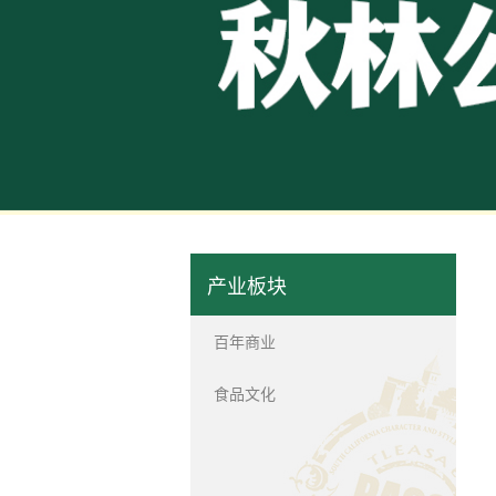
媒体报道
综合新闻
秋林史志
百年商业
哈尔十大
历史悠久
1900
司。...
产业板块
百年商业
食品文化