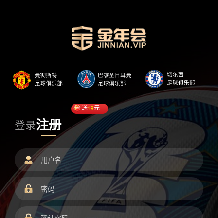
送
18
元
注册
登录