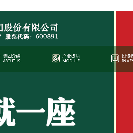
中国主板上市公司（上海），股票代码：600891
秋林集团，中国主板上市公司（上海），股票代码：600891。截止2016年12
入63亿元，实现净利润2.05亿元。秋林集团目前业务板块：黄金生产加工及批发
售。地处哈尔滨市城市最高点的秋林集团，历史悠久、