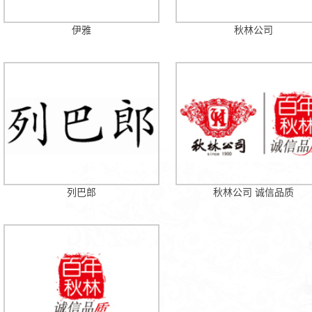
伊雅
秋林公司
哈尔十大网投平台信誉排行榜股
号 总裁办：0451 － 5893801
部： 0451 － 58938013 传 真：
1
列巴郎
秋林公司 诚信品质