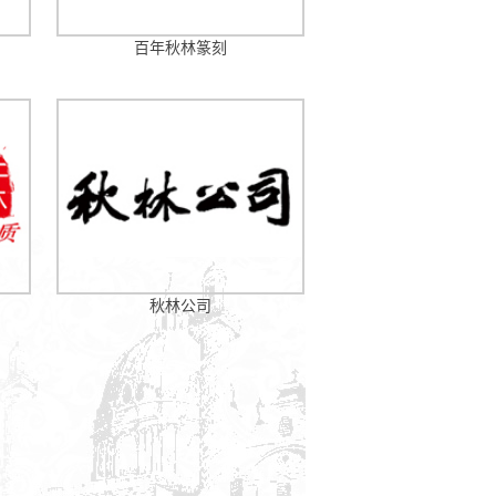
百年秋林篆刻
份有限公司 地 址：哈尔滨市南岗区东大直街319
1 证券部（投资者关系）：0451 － 53644632 人力资源
 0451 － 53649282
秋林公司