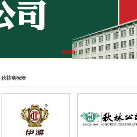
组织架构
秋林商标墙
食品
网投平台信誉排行榜股份有限公司是
哈尔
，驰名中外的老字号企业，始建于
食品厂
年，是中国历史上最早的跨国百货公
奇?秋
秋林商标墙
哈尔十大网投平台信誉排行榜股份有限公
行情图表
司第九届董事会第十三次会议决议公告
高管人员
本公司董事会及全体董事保证本公告内容不存在任何虚假记
公司公告
载、误导性陈述或者重大遗 漏，并对其内容的真实性、准确性和
投资者咨询
完整性承担个别及连带责任。……