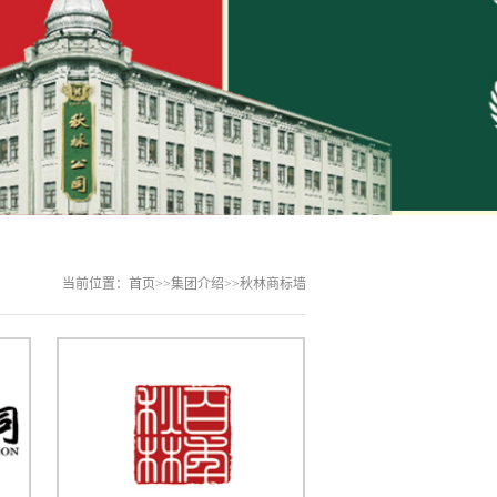
文化
滨秋林食品有限责任公司原名哈尔滨秋林
，1900年由俄国商人伊万?雅阔洛维
林创建，于2007年初成功地完成···...
当前位置：
首页
>>
集团介绍
>>
秋林商标墙
问答