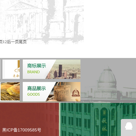
页
1
2
后一页
尾页
在线
黑ICP备17009585号