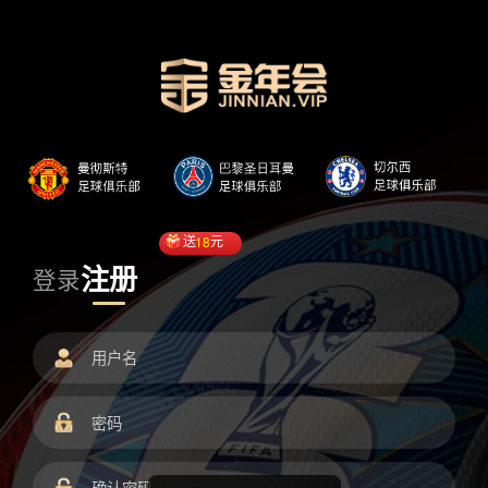
送
18
元
注册
登录