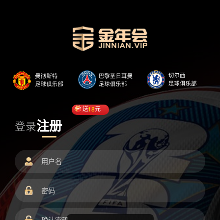
送
18
元
注册
登录