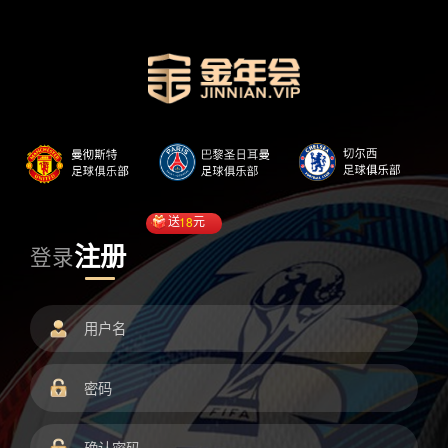
送
18
元
注册
登录