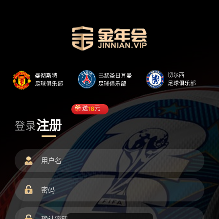
送
18
元
注册
登录