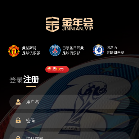
送
18
元
注册
登录