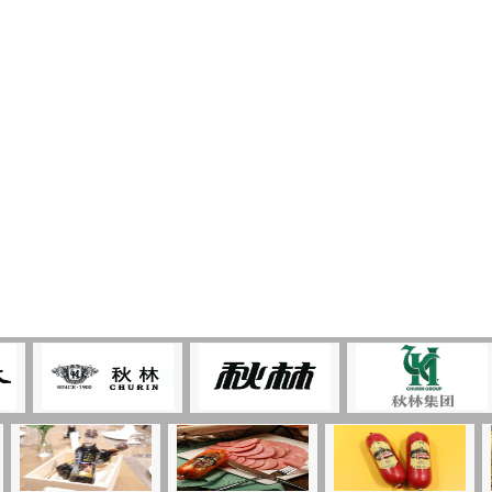
哈尔十大网投平台信誉排行榜股
号 总裁办：0451 － 5893801
部： 0451 － 58938013 传 真：
1