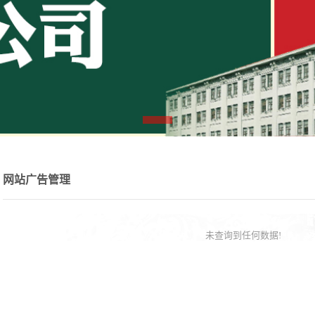
组织架构
秋林商标墙
食品
网投平台信誉排行榜股份有限公司是
哈尔
，驰名中外的老字号企业，始建于
食品厂
年，是中国历史上最早的跨国百货公
奇?秋
网站广告管理
哈尔十大网投平台信誉排行榜股份有限公
行情图表
司第九届董事会第十三次会议决议公告
高管人员
未查询到任何数据!
本公司董事会及全体董事保证本公告内容不存在任何虚假记
公司公告
载、误导性陈述或者重大遗 漏，并对其内容的真实性、准确性和
投资者咨询
完整性承担个别及连带责任。……