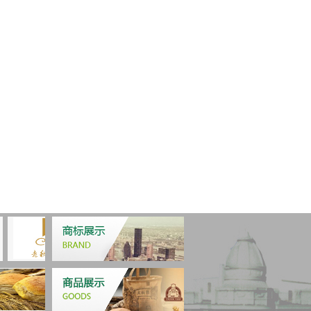
份有限公司 地 址：哈尔滨市南岗区东大直街319
1 证券部（投资者关系）：0451 － 53644632 人力资源
 0451 － 53649282