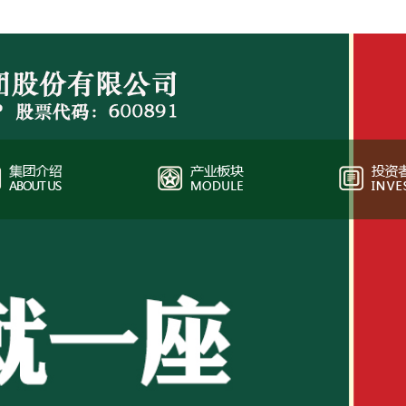
中国主板上市公司（上海），股票代码：600891
秋林集团，中国主板上市公司（上海），股票代码：600891。截止2016年12
入63亿元，实现净利润2.05亿元。秋林集团目前业务板块：黄金生产加工及批发
售。地处哈尔滨市城市最高点的秋林集团，历史悠久、