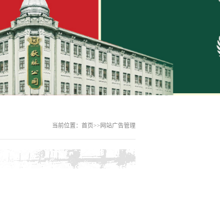
文化
滨秋林食品有限责任公司原名哈尔滨秋林
，1900年由俄国商人伊万?雅阔洛维
林创建，于2007年初成功地完成···...
当前位置：
首页
>>
网站广告管理
问答