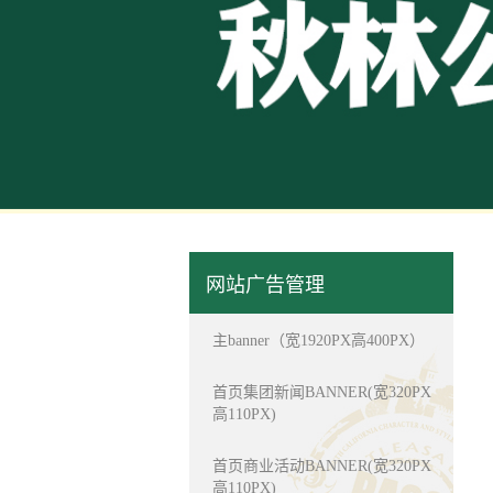
媒体报道
综合新闻
秋林史志
百年商业
哈尔十大
历史悠久
1900
司。...
网站广告管理
主banner（宽1920PX高400PX）
首页集团新闻BANNER(宽320PX
高110PX)
首页商业活动BANNER(宽320PX
高110PX)